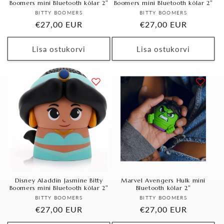
Boomers mini Bluetooth kõlar 2″
Boomers mini Bluetooth kõlar 2″
Bränd
Bränd
BITTY BOOMERS
BITTY BOOMERS
Tavahind
€27,00 EUR
Tavahind
€27,00 EUR
Lisa ostukorvi
Lisa ostukorvi
Disney Aladdin Jasmine Bitty
Marvel Avengers Hulk mini
Boomers mini Bluetooth kõlar 2″
Bluetooth kõlar 2″
Bränd
Bränd
BITTY BOOMERS
BITTY BOOMERS
Tavahind
€27,00 EUR
Tavahind
€27,00 EUR