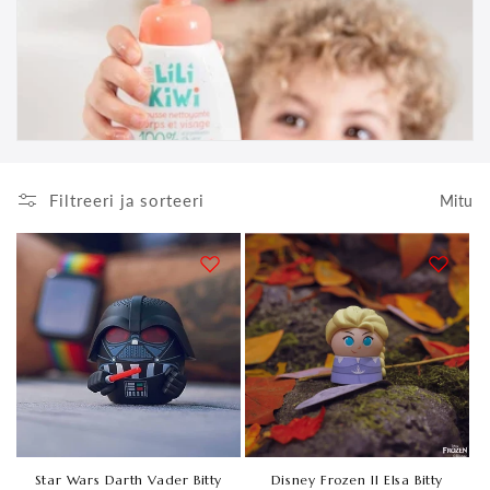
e
k
t
s
i
Filtreeri ja sorteeri
Mitu
o
o
n
:
Star Wars Darth Vader Bitty
Disney Frozen II Elsa Bitty