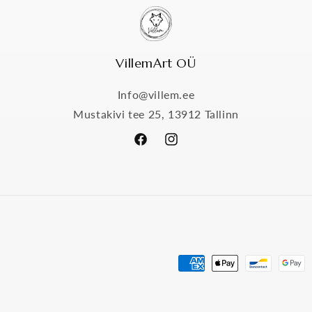
VillemArt OÜ
Info@villem.ee
Mustakivi tee 25, 13912 Tallinn
Facebook
Instagram
Makseviisid