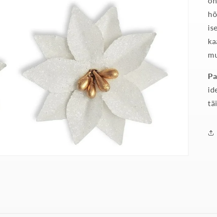
on
hõ
is
ka
mu
Pa
id
tä