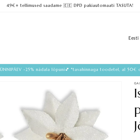
49€+ tellimused saadame 🇪🇪 DPD pakiautomaati TASUTA!
R
i
i
k
ÜNNIPÄEV -25% nädala lõpuni💕 *tavahinnaga toodetel, al 50€ o
GA
I
p