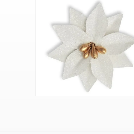
Ava
meedia