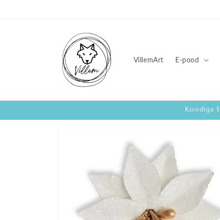
Loe lisa
VillemArt
E-pood
Koodiga S
Loe
toote
kohta