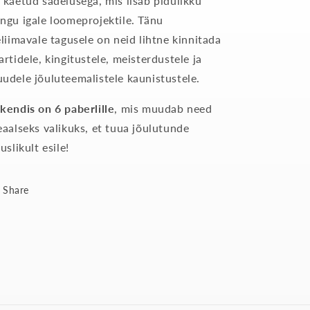
 kaetud sädelusega, mis lisab pidulikku
ngu igale loomeprojektile. Tänu
eliimavale tagusele on neid lihtne kinnitada
artidele, kingitustele, meisterdustele ja
udele jõuluteemalistele kaunistustele.
kendis on 6 paberlille
, mis muudab need
eaalseks valikuks, et tuua jõulutunde
iuslikult esile!
Share