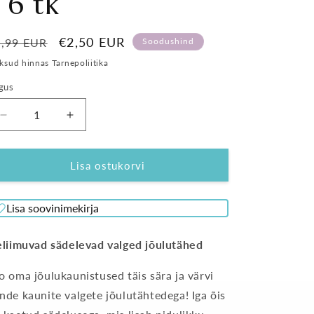
 6 tk
avahind
Soodushind
€2,50 EUR
2,99 EUR
Soodushind
sud hinnas Tarnepoliitika
gus
Vähenda
Suurenda
Iseliimuvad
Iseliimuvad
paberist
paberist
Jõulutähed
Jõulutähed
Lisa ostukorvi
valged
valged
-
-
Lisa soovinimekirja
6
6
tk
tk
kogust
kogust
eliimuvad sädelevad valged jõulutähed
o oma jõulukaunistused täis sära ja värvi
nde kaunite valgete jõulutähtedega! Iga õis