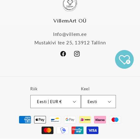
VillemArt OÜ
Info@villem.ee
Mustakivi tee 25, 13912 Tallinn
Facebook
Instagram
0
Riik
Keel
Eesti | EUR €
Eesti
Makseviisid