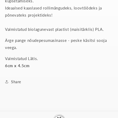
küpsetamiseks.
Ideaalsed kaaslased rollimängudeks, loovtöödeks ja
põnevateks projektideks!
Valmistatud biolagunevast plastist (maisitärklis) PLA.
Ärge pange nõudepesumasinasse - peske käsitsi sooja
veega.
Valmistatud Lätis.
6cm x 4.5cm
Share