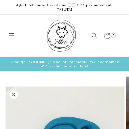
49€+ tellimused saadame 🇪🇪 DPD pakiautomaati
Loe lisa
TASUTA!
Ostukorv
Koodiga "KOOLIBRI" ja Koolibri raamatud 25% soodsamad
💕 *tavahinnaga toodetel
Loe
toote
kohta