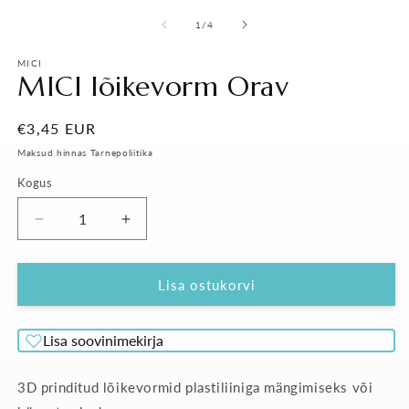
m
Pane
1
/
4
kinni
MICI
MICI lõikevorm Orav
Tavahind
€3,45 EUR
Maksud hinnas Tarnepoliitika
Kogus
Vähenda
Suurenda
MICI
MICI
lõikevorm
lõikevorm
Orav
Orav
Lisa ostukorvi
kogust
kogust
Lisa soovinimekirja
3D prinditud lõikevormid plastiliiniga mängimiseks või