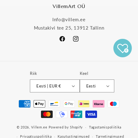
VillemArt OÜ
Info@villem.ee
Mustakivi tee 25, 13912 Tallinn
Facebook
Instagram
0
Riik
Keel
Eesti | EUR €
Eesti
Makseviisid
© 2026,
Villem.ee
Powered by Shopify
Tagastamispoliitika
Privaatsuspoliitika
Kasutustingimused
Tarnetingimused