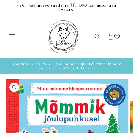
49€+ tellimused saadame 🇪🇪 DPD pakiautomaati
Loe lisa
TASUTA!
Ostukorv
Koodiga SÜNNIPÄEV -25% nädala lõpuni💕 *tavahinnaga
toodetel, al 50€ ostukorvist
Loe
toote
kohta