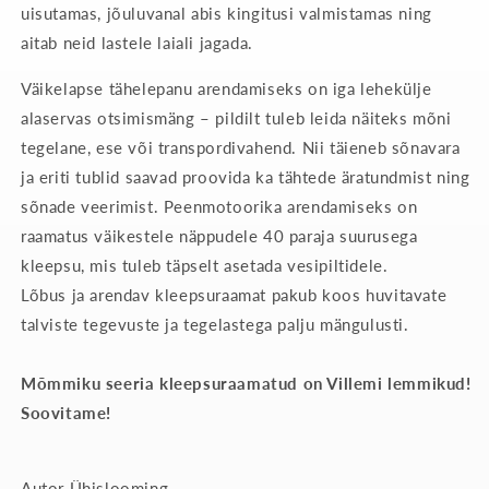
uisutamas, jõuluvanal abis kingitusi valmistamas ning
aitab neid lastele laiali jagada.
Väikelapse tähelepanu arendamiseks on iga lehekülje
alaservas otsimismäng – pildilt tuleb leida näiteks mõni
tegelane, ese või transpordivahend. Nii täieneb sõnavara
ja eriti tublid saavad proovida ka tähtede äratundmist ning
sõnade veerimist. Peenmotoorika arendamiseks on
raamatus väikestele näppudele 40 paraja suurusega
kleepsu, mis tuleb täpselt asetada vesipiltidele.
Lõbus ja arendav kleepsuraamat pakub koos huvitavate
talviste tegevuste ja tegelastega palju mängulusti.
Mõmmiku seeria kleepsuraamatud on Villemi lemmikud!
Soovitame!
Autor Ühislooming