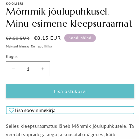
KOOLIBRI
Mõmmik jõulupuhkusel.
Minu esimene kleepsuraamat
Tavahind
Soodushind
€8,15 EUR
Soodushind
€9,50 EUR
Maksud hinnas Tarnepoliitika
Kogus
Vähenda
Suurenda
Mõmmik
Mõmmik
jõulupuhkusel.
jõulupuhkusel.
Minu
Minu
Lisa ostukorvi
esimene
esimene
kleepsuraamat
kleepsuraamat
Lisa soovinimekirja
kogust
kogust
Selles kleepsuraamatus läheb Mõmmik jõulupuhkusele. Ta
veedab sõpradega aega ja suusatab mägedes, käib