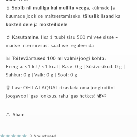
💧
Sobib nii mulliga kui mullita veega
, külmade ja
kuumade jookide maitsestamiseks,
täiuslik lisand ka
kokteilidele ja mokteilidele
🥤
Kasutamine:
lisa 1 tuubi sisu 500 ml vee sisse –
maitse intensiivsust saad ise reguleerida
📊
Toiteväärtused 100 ml valmisjoogi kohta:
Energia: <1 kJ / <1 kcal | Rasv: 0 g | Süsivesikud: 0 g |
Suhkur: 0 g | Valk: 0 g | Sool: 0 g
🌞 Lase OH LA LAQUA’l rikastada oma joogirutiini –
joogavool igas lonksus, rahu igas hetkes! 🕊️🍉
Share
3 Arvustused