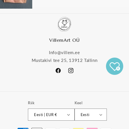
VillemArt OÜ
Info@villem.ee
Mustakivi tee 25, 13912 Tallinn
0
Facebook
Instagram
Riik
Keel
Eesti | EUR €
Eesti
Makseviisid