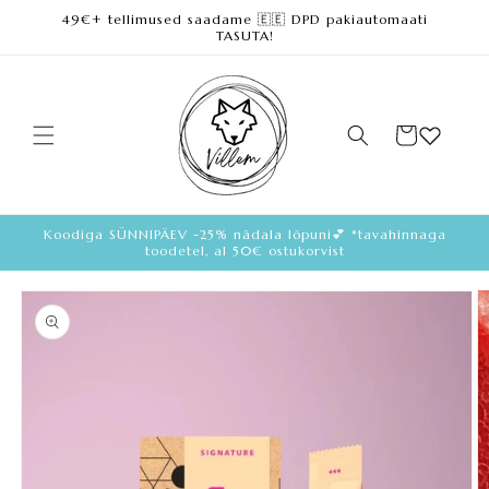
49€+ tellimused saadame 🇪🇪 DPD pakiautomaati
Loe lisa
TASUTA!
Ostukorv
Koodiga SÜNNIPÄEV -25% nädala lõpuni💕 *tavahinnaga
toodetel, al 50€ ostukorvist
Loe
toote
kohta