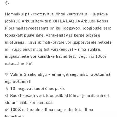
💦
Hommikul päikesetervitus, õhtul kuutervitus – ja päeva
jooksul? Arbuusitervitus! OH LA LAQUA Arbuusi-Roosa
Pipra maitseveeessents on kui joogavool joogipudelisse:
lopsakalt puuviljane, värskendav ja kerge piprase
üllatusega
. Täiuslik matikõrvale või igapäevasele hetkele,
mil vajad pisut maagilist värskendust –
ilma suhkru,
magusainete või kunstlike lisanditeta
, vegan ja 100%
naturaalne ✨🍃
💛
Valmis 3 sekundiga – ei mingit segamist, raputamist
ega ootamist!
💧
10 mugavat tuubi
ühes pakis
🍋
Koostisosad:
vesi, looduslikud lõhna- ja maitseained,
sidrunimahla kontsentraat
🌿
100% naturaalne, ilma magusaineteta, ilma
kaloriteta