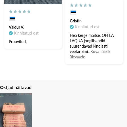
Gristin
Kinnitatud ost
Valdur V.
Kinnitatud ost
Hea kerge maitse. OH LA
LAQUA joogilisandid
Proovitud,
suurendavad kindlasti
veetarbimi
...Kuva täielik
ülevaade
Ostjad näitavad