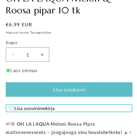
Roosa pipar 10 tk
Tavahind
€6,99 EUR
Maksud hinnas Tarnepoliitika
Kogus
Vähenda
Suurenda
OH
OH
LA
LA
Laos olemas
LAQUA
LAQUA
Melon
Melon
&amp;
&amp;
Lisa ostukorvi
Roosa
Roosa
pipar
pipar
Lisa soovinimekirja
10
10
tk
tk
kogust
kogust
🍉🌸
OH LA LAQUA Meloni-Roosa Pipra
maitseveeessents – joogajooga sinu heaoluhetkeks!
🧘♀️