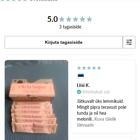
5.0
3 tagasiside
Kirjuta tagasiside
Liisi K.
Kinnitatud ost
Jätkuvalt üks lemmikuid.
Mingit pipra teravust pole
tunda ja nii hea
melonili
...Kuva täielik
ülevaade