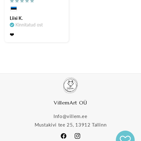
Liisi K.
Kinnitatud ost
❤️
VillemArt OÜ
Info@villem.ee
Mustakivi tee 25, 13912 Tallinn
Facebook
Instagram