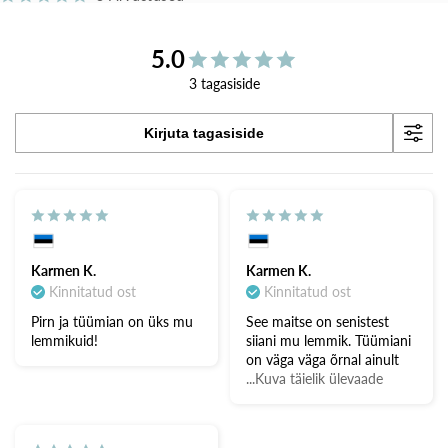
5.0
3 tagasiside
Kirjuta tagasiside
Karmen K.
Karmen K.
Kinnitatud ost
Kinnitatud ost
Pirn ja tüümian on üks mu
See maitse on senistest
lemmikuid!
siiani mu lemmik. Tüümiani
on väga väga õrnal ainult
...Kuva täielik ülevaade