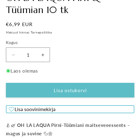
Tüümian 10 tk
Tavahind
€6,99 EUR
Maksud hinnas Tarnepoliitika
Kogus
Vähenda
Suurenda
OH
OH
LA
LA
Laos olemas
LAQUA
LAQUA
Pirn
Pirn
&amp;
&amp;
Lisa ostukorvi
Tüümian
Tüümian
10
10
Lisa soovinimekirja
tk
tk
kogust
kogust
🍐🌿
OH LA LAQUA Pirni-Tüümiani maitseveeessents –
magus ja suvine
🦆🌼