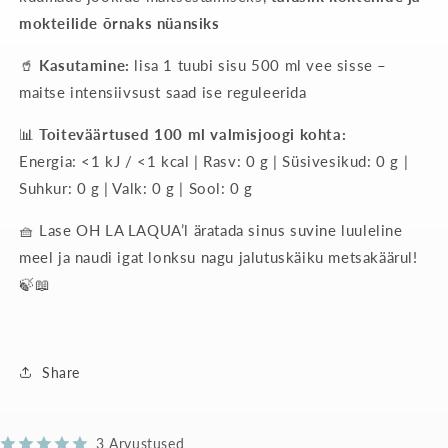
mokteilide õrnaks nüansiks
🥤
Kasutamine:
lisa 1 tuubi sisu 500 ml vee sisse –
maitse intensiivsust saad ise reguleerida
📊
Toiteväärtused 100 ml valmisjoogi kohta:
Energia: <1 kJ / <1 kcal | Rasv: 0 g | Süsivesikud: 0 g |
Suhkur: 0 g | Valk: 0 g | Sool: 0 g
🧺 Lase OH LA LAQUA’l äratada sinus suvine luuleline
meel ja naudi igat lonksu nagu jalutuskäiku metsakäärul!
🍃📖
Share
3 Arvustused