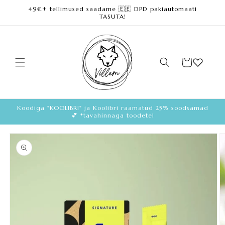
49€+ tellimused saadame 🇪🇪 DPD pakiautomaati
Loe lisa
TASUTA!
Ostukorv
Koodiga "KOOLIBRI" ja Koolibri raamatud 25% soodsamad
💕 *tavahinnaga toodetel
Loe
toote
kohta