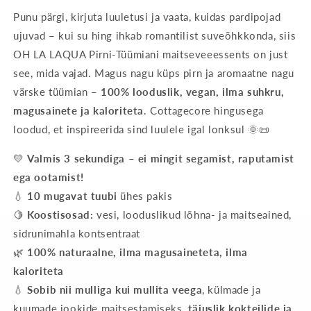
Punu pärgi, kirjuta luuletusi ja vaata, kuidas pardipojad
ujuvad – kui su hing ihkab romantilist suveõhkkonda, siis
OH LA LAQUA Pirni-Tüümiani maitseveeessents on just
see, mida vajad. Magus nagu küps pirn ja aromaatne nagu
värske tüümian –
100% looduslik, vegan, ilma suhkru,
magusainete ja kaloriteta
. Cottagecore hingusega
loodud, et inspireerida sind luulele igal lonksul 🌞📜
💛
Valmis 3 sekundiga – ei mingit segamist, raputamist
ega ootamist!
💧
10 mugavat tuubi
ühes pakis
🍋
Koostisosad:
vesi, looduslikud lõhna- ja maitseained,
sidrunimahla kontsentraat
🌿
100% naturaalne, ilma magusaineteta, ilma
kaloriteta
💧
Sobib nii mulliga kui mullita veega
, külmade ja
kuumade jookide maitsestamiseks,
täiuslik kokteilide ja