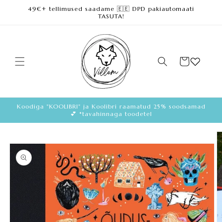
49€+ tellimused saadame 🇪🇪 DPD pakiautomaati
Loe lisa
TASUTA!
Ostukorv
Koodiga "KOOLIBRI" ja Koolibri raamatud 25% soodsamad
💕 *tavahinnaga toodetel
Loe
toote
kohta