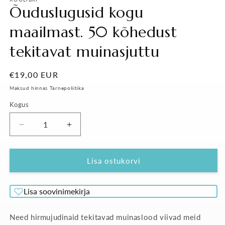
Õuduslugusid kogu
maailmast. 50 kõhedust
tekitavat muinasjuttu
Tavahind
€19,00 EUR
Maksud hinnas Tarnepoliitika
Kogus
Vähenda
Suurenda
Õuduslugusid
Õuduslugusid
kogu
kogu
maailmast.
maailmast.
Lisa ostukorvi
50
50
kõhedust
kõhedust
Lisa soovinimekirja
tekitavat
tekitavat
muinasjuttu
muinasjuttu
kogust
kogust
Need hirmujudinaid tekitavad muinaslood viivad meid