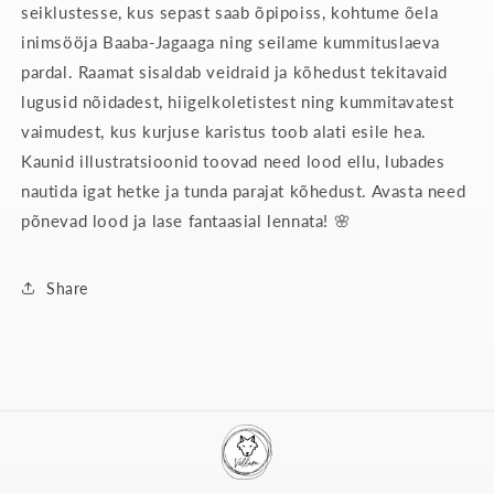
seiklustesse, kus sepast saab õpipoiss, kohtume õela
inimsööja Baaba-Jagaaga ning seilame kummituslaeva
pardal. Raamat sisaldab veidraid ja kõhedust tekitavaid
lugusid nõidadest, hiigelkoletistest ning kummitavatest
vaimudest, kus kurjuse karistus toob alati esile hea.
Kaunid illustratsioonid toovad need lood ellu, lubades
nautida igat hetke ja tunda parajat kõhedust. Avasta need
põnevad lood ja lase fantaasial lennata! 🌸
Share