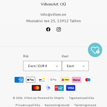
VillemArt OÜ
Info@villem.ee
Mustakivi tee 25, 13912 Tallinn
Facebook
Instagram
0
Riik
Keel
Eesti | EUR €
Eesti
Makseviisid
© 2026,
Villem.ee
Powered by Shopify
Tagastamispoliitika
Privaatsuspoliitika
Kasutustingimused
Tarnetingimused