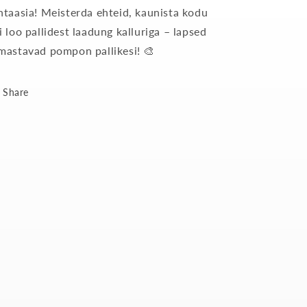
ntaasia! Meisterda ehteid, kaunista kodu
i loo pallidest laadung kalluriga – lapsed
mastavad pompon pallikesi! 🎨
Share