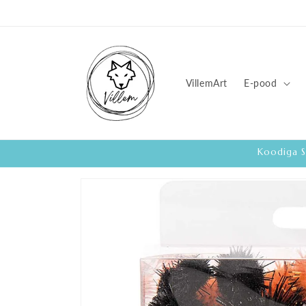
Loe lisa
VillemArt
E-pood
Koodiga S
Loe
toote
kohta