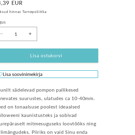
avahind
3,39 EUR
sud hinnas Tarnepoliitika
gus
Vähenda
Suurenda
Pompon
Pompon
pallid
pallid
oranž-
oranž-
Lisa ostukorvi
must
must
sädelevad
sädelevad
Lisa soovinimekirja
60
60
tk
tk
kogust
kogust
unilt sädelevad pompon pallikesed
inevates suurustes, ulatudes ca 10-40mm.
ed on tonaalsuse poolest ideaalsed
lloweeni kaunistusteks ja sobivad
urepäraselt mitmesuguseks loovtööks ning
llimängudeks. Piiriks on vaid Sinu enda