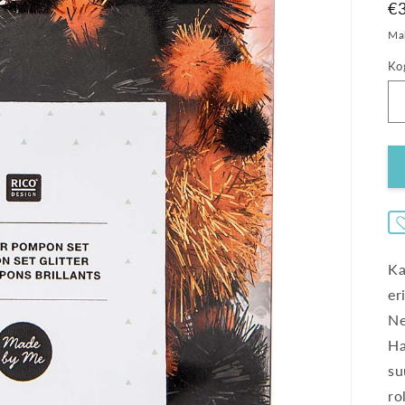
T
€
Mak
Ko
Ka
er
Ne
Ha
su
ro