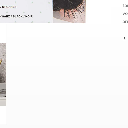
fa
võ
ar