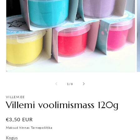
Ava
A
meedia
m
Pane
1
/
6
kinni
VILLEM.EE
Villemi voolimismass 120g
Tavahind
€3,50 EUR
Maksud hinnas Tarnepoliitika
Kogus