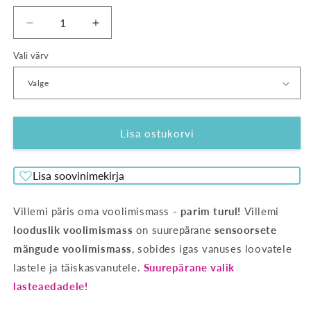
Vähenda
Suurenda
Villemi
Villemi
Vali värv
voolimismass
voolimismass
120g
120g
kogust
kogust
Lisa ostukorvi
Lisa soovinimekirja
Villemi päris oma voolimismass
- parim turul!
Villemi
looduslik voolimismass
on suurepärane
sensoorsete
mängude voolimismass
, sobides igas vanuses loovatele
lastele ja täiskasvanutele.
Suurepärane valik
lasteaedadele!