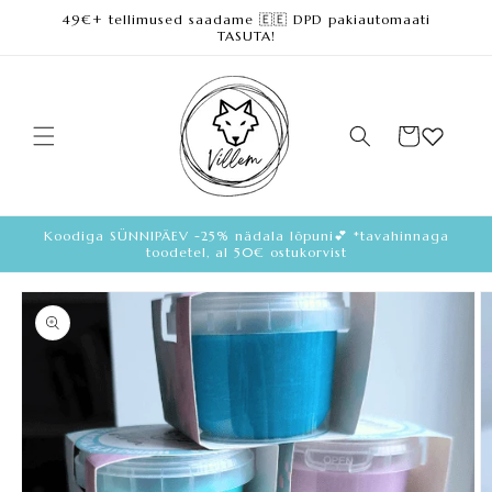
49€+ tellimused saadame 🇪🇪 DPD pakiautomaati
Loe lisa
TASUTA!
Ostukorv
Koodiga SÜNNIPÄEV -25% nädala lõpuni💕 *tavahinnaga
toodetel, al 50€ ostukorvist
Loe
toote
kohta