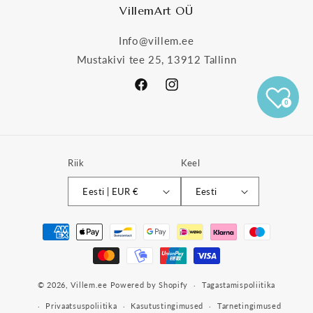
VillemArt OÜ
Info@villem.ee
Mustakivi tee 25, 13912 Tallinn
Facebook
Instagram
0
Riik
Keel
Eesti | EUR €
Eesti
Makseviisid
© 2026,
Villem.ee
Powered by Shopify
Tagastamispoliitika
Privaatsuspoliitika
Kasutustingimused
Tarnetingimused