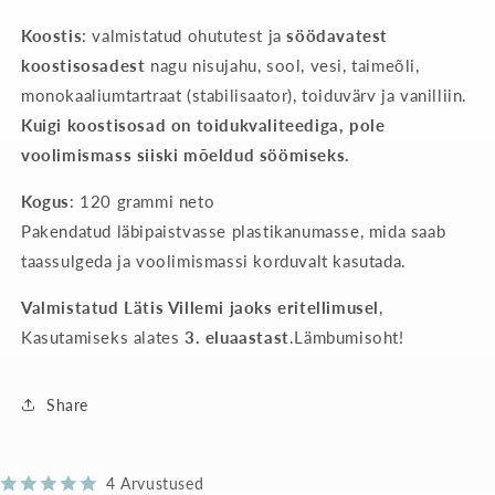
Koostis
: valmistatud ohututest ja
söödavatest
koostisosadest
nagu nisujahu, sool, vesi, taimeõli,
monokaaliumtartraat (stabilisaator), toiduvärv ja vanilliin.
Kuigi koostisosad on toidukvaliteediga, pole
voolimismass siiski mõeldud söömiseks.
Kogus
: 120 grammi neto
Pakendatud läbipaistvasse plastikanumasse, mida saab
taassulgeda ja voolimismassi korduvalt kasutada.
Valmistatud Lätis Villemi jaoks eritellimusel
,
Kasutamiseks alates
3. eluaastast
.Lämbumisoht!
Share
4 Arvustused