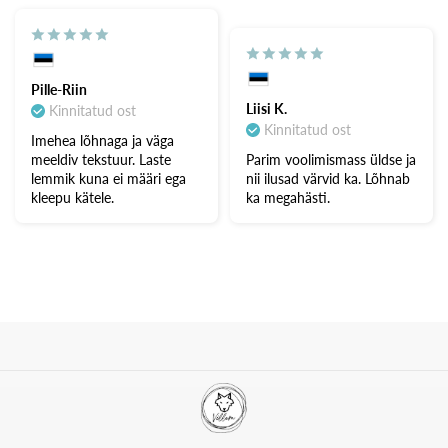
Pille-Riin
Liisi K.
Kinnitatud ost
Kinnitatud ost
Imehea lõhnaga ja väga
meeldiv tekstuur. Laste
Parim voolimismass üldse ja
lemmik kuna ei määri ega
nii ilusad värvid ka. Lõhnab
kleepu kätele.
ka megahästi.