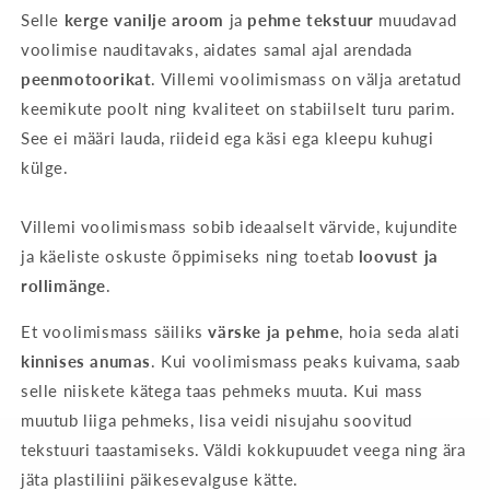
Selle
kerge vanilje aroom
ja
pehme tekstuur
muudavad
voolimise nauditavaks, aidates samal ajal arendada
peenmotoorikat
. Villemi voolimismass on välja aretatud
keemikute poolt ning kvaliteet on stabiilselt turu parim.
See ei määri lauda, riideid ega käsi ega kleepu kuhugi
külge.
Villemi voolimismass sobib ideaalselt värvide, kujundite
ja käeliste oskuste õppimiseks ning toetab
loovust ja
rollimänge
.
Et voolimismass säiliks
värske ja pehme
, hoia seda alati
kinnises anumas
. Kui voolimismass peaks kuivama, saab
selle niiskete kätega taas pehmeks muuta. Kui mass
muutub liiga pehmeks, lisa veidi nisujahu soovitud
tekstuuri taastamiseks. Väldi kokkupuudet veega ning ära
jäta plastiliini päikesevalguse kätte.