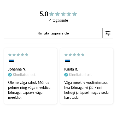
5.0
4 tagasiside
Kirjuta tagasiside
Johanna N.
Krista R.
Kinnitatud ost
Kinnitatud ost
Oleme väga rahul. Mõnus
Väga meeldiv voolimismass,
pehme ning väga meeldiva
hea lõhnaga, ei jää kinni
lõhnaga. Lapsele väga
kuhugi ja lapsel mugav seda
meeldib.
kasutada