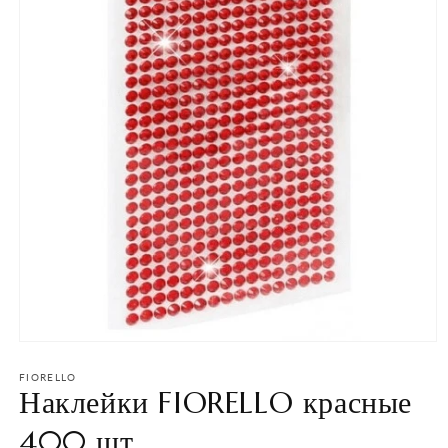
Открыть
медиа-
файлы
FIORELLO
Наклейки FIORELLO красные
1
в
модальном
400 шт.
окне