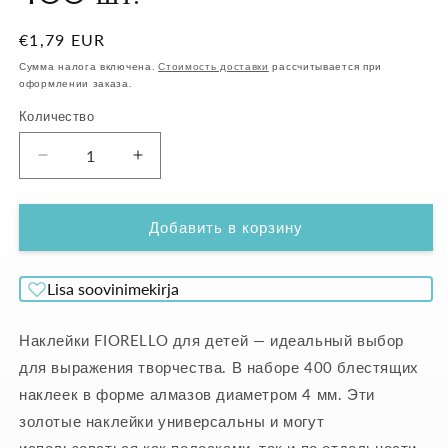
Обычная
€1,79 EUR
цена
Сумма налога включена.
Стоимость доставки
рассчитывается при
оформлении заказа.
Количество
Уменьшить
Увеличить
количество
количество
Наклейки
Наклейки
FIORELLO
FIORELLO
Добавить в корзину
красные
красные
400
400
Lisa soovinimekirja
шт.
шт.
Наклейки FIORELLO для детей — идеальный выбор
для выражения творчества. В наборе 400 блестящих
наклеек в форме алмазов диаметром 4 мм. Эти
золотые наклейки универсальны и могут
использоваться как полосками, так и по отдельности,