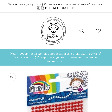
Перейти
Заказы на сумму от 49€ доставляются в посылочный автомат
к
🇪🇪 DPD БЕСПЛАТНО!
контенту
Корзина
Код «JUULI», если хочешь повеселиться со скидкой 20%! 💕
*на заказы от 50 евро, исходя из стоимости товаров по
обычной цене
Перейти к
информации
о продукте