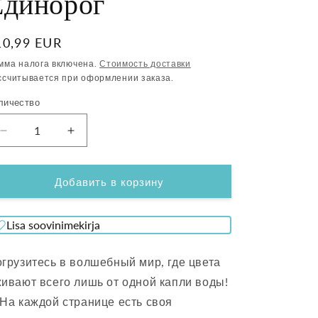
Единорог
бычная
10,99 EUR
ена
мма налога включена.
Стоимость доставки
ссчитывается при оформлении заказа.
личество
Уменьшить
Увеличить
количество
количество
Книжка-
Книжка-
раскраска
раскраска
Добавить в корзину
с
с
волшебной
волшебной
Lisa soovinimekirja
водой
водой
Jarmelo
Jarmelo
-
-
грузитесь в волшебный мир, где цвета
Единорог
Единорог
ивают всего лишь от одной капли воды!
На каждой странице есть своя