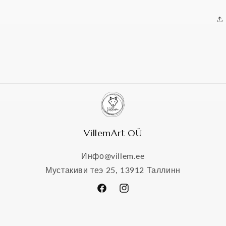
VillemArt OÜ
Инфо@villem.ee
Мустакиви теэ 25, 13912 Таллинн
Facebook
Instagram