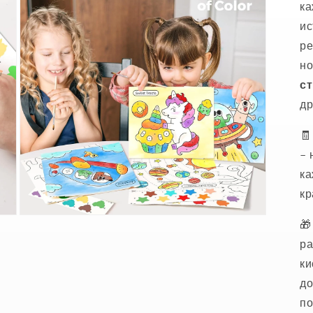
3
ка
в
ис
модальном
окне
ре
но
с
др

– 
ка
кр
Открыть

медиа-
файлы
ра
5
в
ки
модальном
до
окне
по