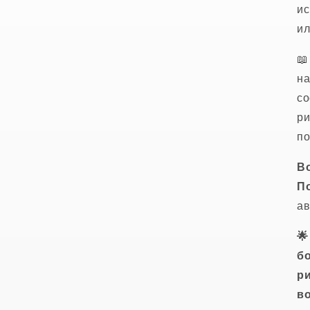
ис
ил

на
со
ри
по
Во
П
ав
🌟
бо
ри
во