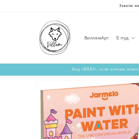
Перейти
Заказы н
к
контенту
ВиллемАрт
Е-пуд
Код «JUULI», если хочешь повес
Перейти к
информации
о продукте