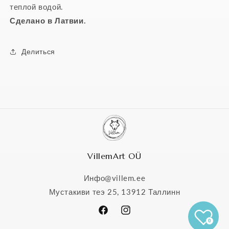
теплой водой.
Сделано в Латвии.
Делиться
VillemArt OÜ
Инфо@villem.ee
Мустакиви теэ 25, 13912 Таллинн
Facebook
Instagram
0