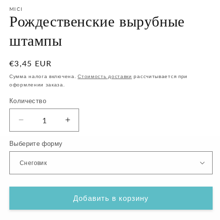
в
м
MICI
Рождественские вырубные
о
штампы
Обычная
€3,45 EUR
цена
Сумма налога включена.
Стоимость доставки
рассчитывается при
оформлении заказа.
Количество
Уменьшить
Увеличить
количество
количество
Выберите форму
Рождественские
Рождественские
вырубные
вырубные
штампы
штампы
Добавить в корзину