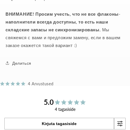
ВНИМАНИЕ! Просим учесть, что не все флаконы-
наполнители всегда доступны, то есть наши
складские запасы не синхронизированы.
Мы
свяжемся с вами и предложим замену, если в вашем
заказе окажется такой вариант :)
Делиться
4 Arvustused
5.0
4 tagasiside
Kirjuta tagasiside