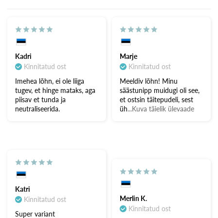
Kadri
Marje
Kinnitatud ost
Kinnitatud ost
Imehea lõhn, ei ole liiga
Meeldiv lõhn! Minu
tugev, et hinge mataks, aga
säästunipp muidugi oli see,
piisav et tunda ja
et ostsin täitepudeli, sest
neutraliseerida.
üh
...Kuva täielik ülevaade
Katri
Merlin K.
Kinnitatud ost
Kinnitatud ost
Super variant