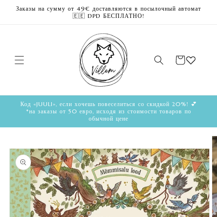
Перейти
Заказы на сумму от 49€ доставляются в посылочный автомат
к
🇪🇪 DPD БЕСПЛАТНО!
контенту
Корзина
Код «JUULI», если хочешь повеселиться со скидкой 20%! 💕
*на заказы от 50 евро, исходя из стоимости товаров по
обычной цене
Перейти к
информации
о продукте