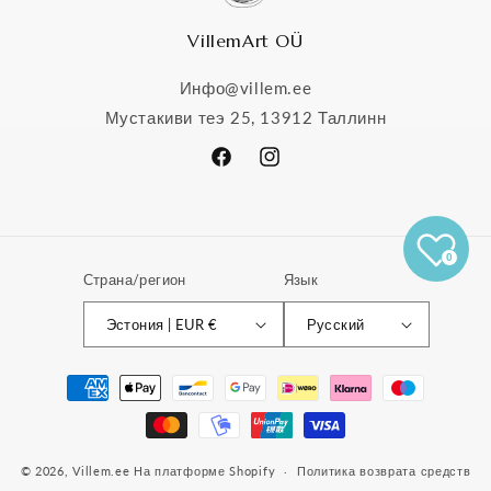
VillemArt OÜ
Инфо@villem.ee
Мустакиви теэ 25, 13912 Таллинн
Facebook
Instagram
0
Страна/регион
Язык
Эстония | EUR €
Русский
Способы
оплаты
© 2026,
Villem.ee
На платформе Shopify
Политика возврата средств