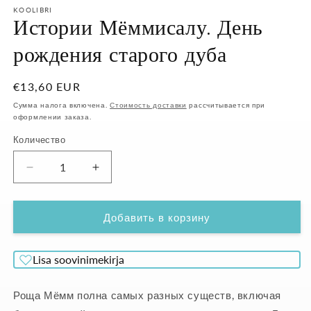
в
окне
KOOLIBRI
м
Истории Мёммисалу. День
о
рождения старого дуба
Обычная
€13,60 EUR
цена
Сумма налога включена.
Стоимость доставки
рассчитывается при
оформлении заказа.
Количество
Уменьшить
Увеличить
количество
количество
Истории
Истории
Мёммисалу.
Мёммисалу.
Добавить в корзину
День
День
рождения
рождения
Lisa soovinimekirja
старого
старого
дуба
дуба
Роща Мёмм полна самых разных существ, включая