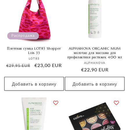
Распродажа
Плетеная сумка LOT83 Shopper
ALPHANOVA ORGANIC MUM
Lois 33
молочко для массажа для
профилактики растяжек 400 мл
Продавец:
LOT83
Продавец:
ALPHANOVA
Обычная
Цена
€23,00 EUR
€29,95 EUR
Обычная
€22,90 EUR
цена
со
цена
скидкой
Добавить в корзину
Добавить в корзину