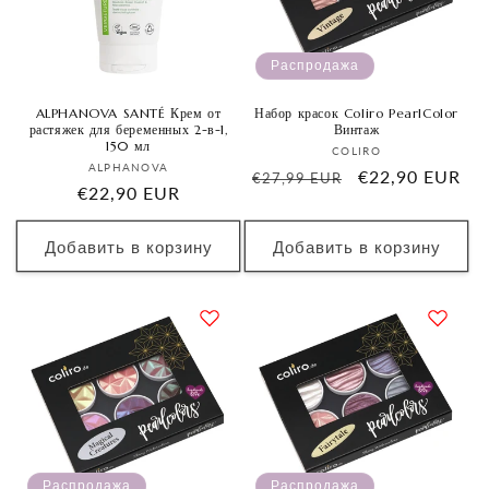
Распродажа
ALPHANOVA SANTÉ Крем от
Набор красок Coliro PearlColor
растяжек для беременных 2-в-1,
Винтаж
150 мл
Продавец:
COLIRO
Продавец:
ALPHANOVA
Обычная
Цена
€22,90 EUR
€27,99 EUR
Обычная
€22,90 EUR
цена
со
цена
скидкой
Добавить в корзину
Добавить в корзину
Распродажа
Распродажа