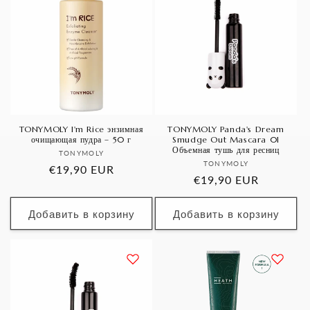
TONYMOLY I'm Rice энзимная
TONYMOLY Panda's Dream
очищающая пудра – 50 г
Smudge Out Mascara 01
Объемная тушь для ресниц
Продавец:
TONYMOLY
Продавец:
TONYMOLY
Обычная
€19,90 EUR
Обычная
€19,90 EUR
цена
цена
Добавить в корзину
Добавить в корзину