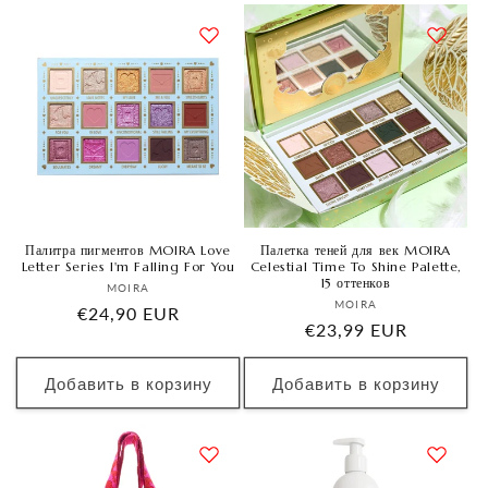
Палитра пигментов MOIRA Love
Палетка теней для век MOIRA
Letter Series I'm Falling For You
Celestial Time To Shine Palette,
15 оттенков
Продавец:
MOIRA
Продавец:
MOIRA
Обычная
€24,90 EUR
Обычная
€23,99 EUR
цена
цена
Добавить в корзину
Добавить в корзину