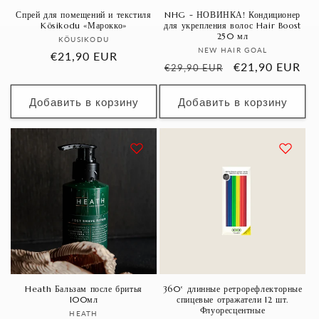
Спрей для помещений и текстиля
NHG - НОВИНКА! Кондиционер
Kösikodu «Марокко»
для укрепления волос Hair Boost
250 мл
Продавец:
KÖUSIKODU
Продавец:
NEW HAIR GOAL
Обычная
€21,90 EUR
Обычная
Цена
€21,90 EUR
€29,90 EUR
цена
цена
со
скидкой
Добавить в корзину
Добавить в корзину
Heath Бальзам после бритья
360° длинные ретрорефлекторные
100мл
спицевые отражатели 12 шт.
Флуоресцентные
Продавец:
HEATH