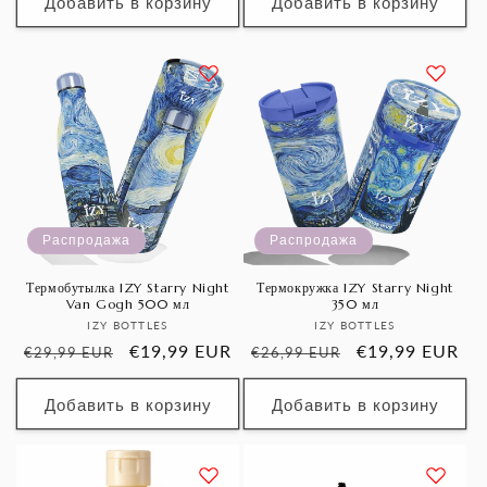
скидкой
Добавить в корзину
Добавить в корзину
Распродажа
Распродажа
Термобутылка IZY Starry Night
Термокружка IZY Starry Night
Van Gogh 500 мл
350 мл
Продавец:
Продавец:
IZY BOTTLES
IZY BOTTLES
Обычная
Цена
€19,99 EUR
Обычная
Цена
€19,99 EUR
€29,99 EUR
€26,99 EUR
цена
со
цена
со
скидкой
скидкой
Добавить в корзину
Добавить в корзину