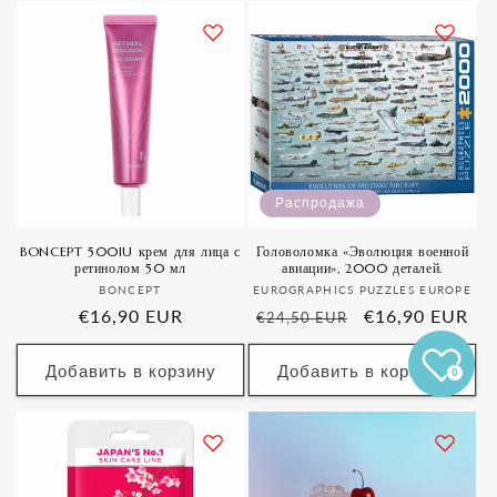
Распродажа
BONCEPT 500IU крем для лица с
Головоломка «Эволюция военной
ретинолом 50 мл
авиации», 2000 деталей.
Продавец:
Продавец:
BONCEPT
EUROGRAPHICS PUZZLES EUROPE
Обычная
€16,90 EUR
Обычная
Цена
€16,90 EUR
€24,50 EUR
цена
цена
со
скидкой
Добавить в корзину
Добавить в корзину
0