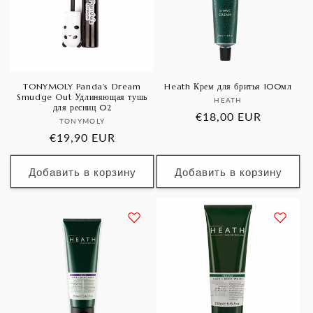
TONYMOLY Panda's Dream
Heath Крем для бритья 100мл
Smudge Out Удлиняющая тушь
Продавец:
HEATH
для ресниц 02
Обычная
€18,00 EUR
Продавец:
TONYMOLY
цена
Обычная
€19,90 EUR
цена
Добавить в корзину
Добавить в корзину