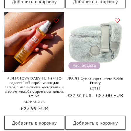
скидкой
скидкой
Добавить в корзину
Добавить в корзину
Распродажа
ALPHANOVA DAILY SUN SPF50
ЛОТ83 Сумка через плечо Robin
водостойкий спрей-масло для
Frosty
загара с малиновыми косточками и
Продавец:
LOT83
маслом жожоба с ароматом монои,
Обычная
Цена
€27,00 EUR
€37,50 EUR
125 мл
Продавец:
цена
со
ALPHANOVA
Обычная
€27,99 EUR
скидкой
цена
Добавить в корзину
Добавить в корзину