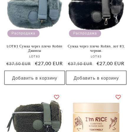
Распродажа
Распродажа
LOT83 Сумка через плечо Robin
Сумка через плечо Robin, лот 83,
Джинсы
черная.
Продавец:
Продавец:
LOT83
LOT83
Обычная
Цена
€27,00 EUR
Обычная
Цена
€27,00 EUR
€37,50 EUR
€37,50 EUR
цена
со
цена
со
скидкой
скидкой
Добавить в корзину
Добавить в корзину