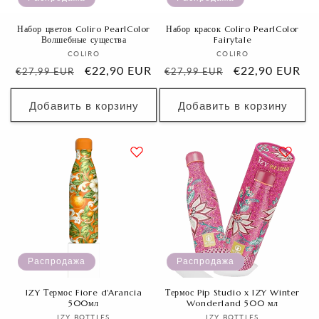
Набор цветов Coliro PearlColor
Набор красок Coliro PearlColor
Волшебные существа
Fairytale
Продавец:
Продавец:
COLIRO
COLIRO
Обычная
Цена
€22,90 EUR
Обычная
Цена
€22,90 EUR
€27,99 EUR
€27,99 EUR
цена
со
цена
со
скидкой
скидкой
Добавить в корзину
Добавить в корзину
Распродажа
Распродажа
IZY Термос Fiore d'Arancia
Термос Pip Studio x IZY Winter
500мл
Wonderland 500 мл
Продавец:
Продавец:
IZY BOTTLES
IZY BOTTLES