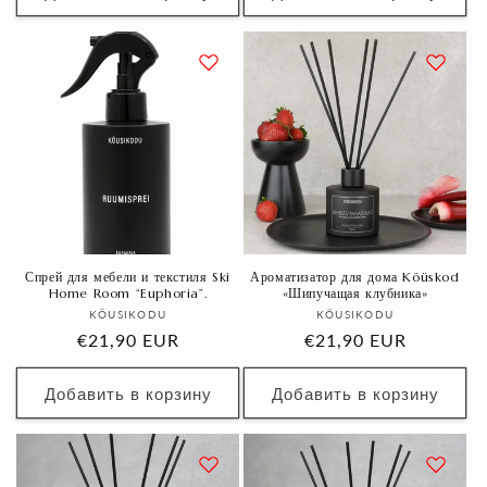
Спрей для мебели и текстиля Ski
Ароматизатор для дома Köüskod
Home Room “Euphoria”.
«Шипучащая клубника»
Продавец:
Продавец:
KÖUSIKODU
KÖUSIKODU
Обычная
€21,90 EUR
Обычная
€21,90 EUR
цена
цена
Добавить в корзину
Добавить в корзину