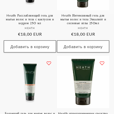
Heath Расслабляющий гель для
Heath Интенсивный гель для
мытья волос и тела с кактусом и
мытья волос и тела Эвкалипт и
кедром 250 мл
сосновые иглы 250мл
Продавец:
Продавец:
HEATH
HEATH
Обычная
€18,00 EUR
Обычная
€18,00 EUR
цена
цена
Добавить в корзину
Добавить в корзину
Бодрящий гель для мытья волос и
Heath отшелушивающее средство