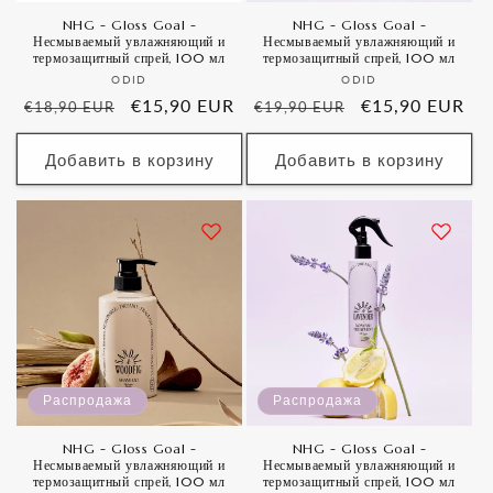
NHG - Gloss Goal -
NHG - Gloss Goal -
Несмываемый увлажняющий и
Несмываемый увлажняющий и
термозащитный спрей, 100 мл
термозащитный спрей, 100 мл
Продавец:
Продавец:
ODID
ODID
Обычная
Цена
€15,90 EUR
Обычная
Цена
€15,90 EUR
€18,90 EUR
€19,90 EUR
цена
со
цена
со
скидкой
скидкой
Добавить в корзину
Добавить в корзину
Распродажа
Распродажа
NHG - Gloss Goal -
NHG - Gloss Goal -
Несмываемый увлажняющий и
Несмываемый увлажняющий и
термозащитный спрей, 100 мл
термозащитный спрей, 100 мл