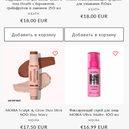
тела Heath с бергамотом,
для умывания 150мл
грейпфрутом и лимоном 250 мл
Продавец:
HEATH
Продавец:
HEATH
Обычная
€18,00 EUR
Обычная
€18,00 EUR
цена
цена
Добавить в корзину
Добавить в корзину
MOIRA Sculpt & Glow Duo Stick
Фиксирующий спрей для лица
600 Stay Wavy
MOIRA Ultra Matte, 100 мл
Продавец:
Продавец:
MOIRA
MOIRA
Обычная
€17,50 EUR
Обычная
€16,99 EUR