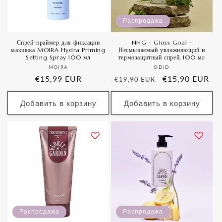
Распродажа
Спрей-праймер для фиксации
NHG - Gloss Goal -
макияжа MOIRA Hydra Priming
Несмываемый увлажняющий и
Setting Spray 100 мл
термозащитный спрей, 100 мл
Продавец:
Продавец:
MOIRA
ODID
Обычная
€15,99 EUR
Обычная
Цена
€15,90 EUR
€19,90 EUR
цена
цена
со
скидкой
Добавить в корзину
Добавить в корзину
Распродажа
Распродажа