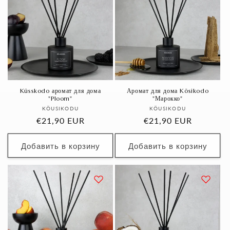
Küsskodo аромат для дома
Аромат для дома Kösikodo
"Ploom"
"Марокко"
Продавец:
Продавец:
KÖUSIKODU
KÖUSIKODU
Обычная
€21,90 EUR
Обычная
€21,90 EUR
цена
цена
Добавить в корзину
Добавить в корзину