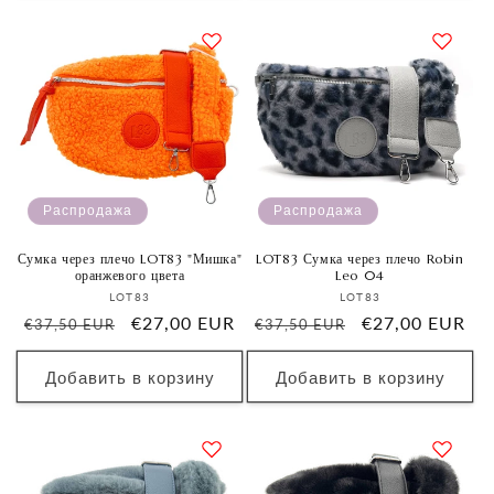
Распродажа
Распродажа
Сумка через плечо LOT83 "Мишка"
LOT83 Сумка через плечо Robin
оранжевого цвета
Leo 04
Продавец:
Продавец:
LOT83
LOT83
Обычная
Цена
€27,00 EUR
Обычная
Цена
€27,00 EUR
€37,50 EUR
€37,50 EUR
цена
со
цена
со
скидкой
скидкой
Добавить в корзину
Добавить в корзину