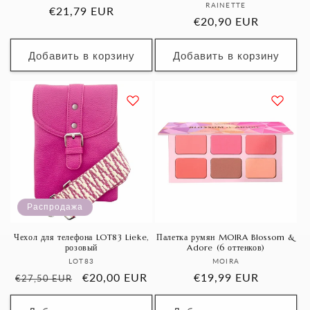
Продавец:
RAINETTE
Обычная
€21,79 EUR
Обычная
€20,90 EUR
цена
цена
Добавить в корзину
Добавить в корзину
Распродажа
Чехол для телефона LOT83 Lieke,
Палетка румян MOIRA Blossom &
розовый
Adore (6 оттенков)
Продавец:
Продавец:
LOT83
MOIRA
Обычная
Цена
€20,00 EUR
Обычная
€19,99 EUR
€27,50 EUR
цена
со
цена