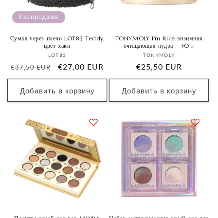
Распродажа
Сумка через плечо LOT83 Teddy,
TONYMOLY I'm Rice энзимная
цвет хаки
очищающая пудра – 50 г
Продавец:
Продавец:
LOT83
TONYMOLY
Обычная
Цена
€27,00 EUR
Обычная
€25,50 EUR
€37,50 EUR
цена
со
цена
скидкой
Добавить в корзину
Добавить в корзину