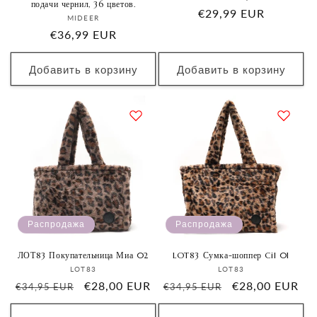
подачи чернил, 36 цветов.
Обычная
€29,99 EUR
Продавец:
MIDEER
цена
Обычная
€36,99 EUR
цена
Добавить в корзину
Добавить в корзину
Распродажа
Распродажа
ЛОТ83 Покупательница Миа 02
LOT83 Сумка-шоппер Cil 01
Продавец:
Продавец:
LOT83
LOT83
Обычная
Цена
€28,00 EUR
Обычная
Цена
€28,00 EUR
€34,95 EUR
€34,95 EUR
цена
со
цена
со