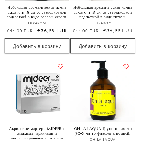
Небольшая ароматическая лампа
Небольшая ароматическая лампа
Luxarom 18 см со светодиодной
Luxarom 18 см со светодиодной
подсветкой в ​​виде головы черепа.
подсветкой в ​​виде гитары.
Продавец:
Продавец:
LUXAROM
LUXAROM
Обычная
Цена
€36,99 EUR
Обычная
Цена
€36,99 EUR
€44,00 EUR
€44,00 EUR
цена
со
цена
со
скидкой
скидкой
Добавить в корзину
Добавить в корзину
Акриловые маркеры MIDEER с
OH LA LAQUA Груша и Тимьян
жидкими чернилами и
300 мл во флаконе с помпой.
интеллектуальным контролем
Продавец:
OH LA LAQUA