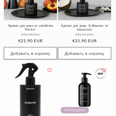
Аромат для дома из семейства
Аромат для дома «Сейшелы» от
"Pêche".
Küsskodo
Продавец:
Продавец:
KÖUSIKODU
KÖUSIKODU
Обычная
€21,90 EUR
Обычная
€21,90 EUR
цена
цена
Добавить в корзину
Добавить в корзину
Распродажа