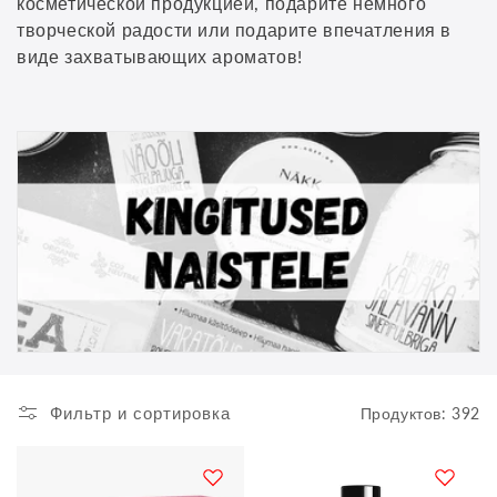
л
косметической продукцией, подарите немного
творческой радости или подарите впечатления в
е
виде захватывающих ароматов!
к
ц
и
я
:
Фильтр и сортировка
Продуктов: 392