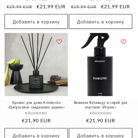
Обычная
Цена
€21,99 EUR
Обычная
Цена
€21,99 EUR
€29,99 EUR
€29,99 EUR
цена
со
цена
со
скидкой
скидкой
Добавить в корзину
Добавить в корзину
Аромат для дома Kösikodo
Комната Кёсикоду и спрей для
«Цитрусовое сандаловое дерево»
текстиля «Ploom»
Продавец:
Продавец:
KÖUSIKODU
KÖUSIKODU
Обычная
€21,90 EUR
Обычная
€21,90 EUR
цена
цена
Добавить в корзину
Добавить в корзину