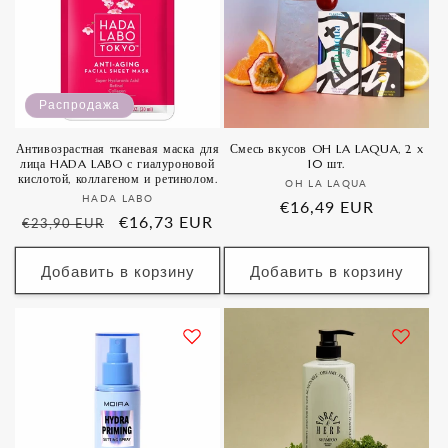
Распродажа
Антивозрастная тканевая маска для
Смесь вкусов OH LA LAQUA, 2 x
лица HADA LABO с гиалуроновой
10 шт.
кислотой, коллагеном и ретинолом.
Продавец:
OH LA LAQUA
Продавец:
HADA LABO
Обычная
€16,49 EUR
Обычная
Цена
€16,73 EUR
€23,90 EUR
цена
цена
со
скидкой
Добавить в корзину
Добавить в корзину