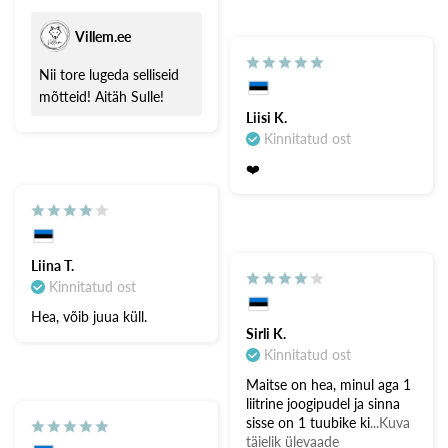
Villem.ee
Nii tore lugeda selliseid
mõtteid! Aitäh Sulle!
Liisi K.
Kinnitatud ost
❤️
Liina T.
Kinnitatud ost
Hea, võib juua küll.
Sirli K.
Kinnitatud ost
Maitse on hea, minul aga 1
liitrine joogipudel ja sinna
sisse on 1 tuubike ki
...Kuva
täielik ülevaade