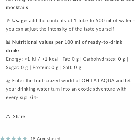
mocktails
🥤
Usage:
add the contents of 1 tube to 500 ml of water -
you can adjust the intensity of the taste yourself
📊
Nutritional values ​​per 100 ml of ready-to-drink
drink:
Energy: <1 kJ / <1 kcal | Fat: 0 g | Carbohydrates: 0 g |
Sugar: 0 g | Protein: 0 g | Salt: 0 g
🛸 Enter the fruit-crazed world of OH LA LAQUA and let
your drinking water turn into an exotic adventure with
every sip! 🥭✨
Share
18 Arvustused