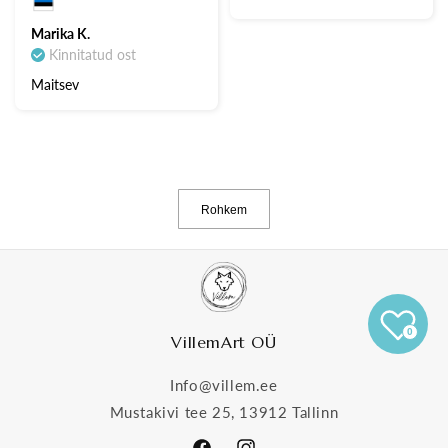
Marika K.
Kinnitatud ost
Maitsev
Rohkem
0
VillemArt OÜ
Info@villem.ee
Mustakivi tee 25, 13912 Tallinn