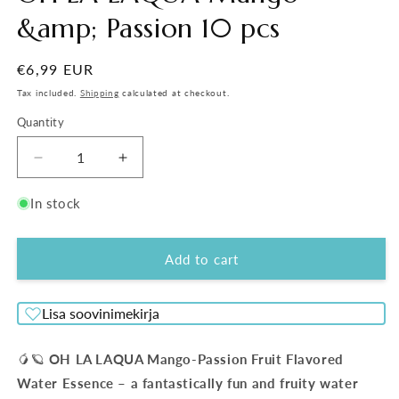
&amp; Passion 10 pcs
Regular
€6,99 EUR
price
Tax included.
Shipping
calculated at checkout.
Quantity
Decrease
Increase
quantity
quantity
for
for
In stock
OH
OH
LA
LA
LAQUA
LAQUA
Add to cart
Mango
Mango
&amp;
&amp;
Lisa soovinimekirja
Passion
Passion
10
10
pcs
pcs
🥭🪐
OH LA LAQUA Mango-Passion Fruit Flavored
Water Essence – a fantastically fun and fruity water