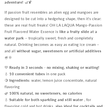
adventure!
🎢🍹
If passion fruit resembles an alien egg and mangoes are
designed to be cut into a hedgehog shape, then it's clear:
these are real fruit freaks! OH LA LAQUA Mango-Passion
Fruit Flavored Water Essence is
like a fruity slide at a
water park
– tropically sweet, fresh and completely
natural. Drinking becomes as easy as eating ice cream –
and all
without sugar, sweeteners or artificial additives
🍧🌞
💛
Ready in 3 seconds - no mixing, shaking or waiting!
💧
10 convenient tubes
in one pack
🍋
Ingredients:
water, lemon juice concentrate, natural
flavoring
🌿
100% natural, no sweeteners, no calories
💧
Suitable for both sparkling and still water
, for
flavoring cold and hot drinks,
also ideal for cocktails and