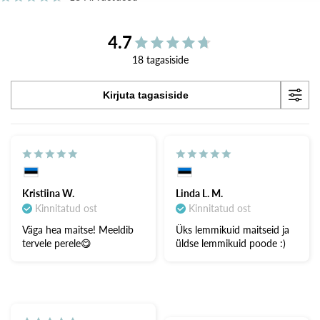
4.7
18 tagasiside
Kirjuta tagasiside
Kristiina W.
Linda L. M.
Kinnitatud ost
Kinnitatud ost
Väga hea maitse! Meeldib
Üks lemmikuid maitseid ja
tervele perele😋
üldse lemmikuid poode :)