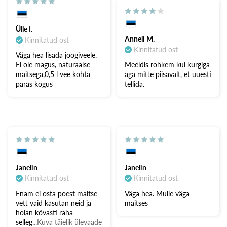
Ülle I.
Anneli M.
Kinnitatud ost
Kinnitatud ost
Väga hea lisada joogiveele.
Ei ole magus, naturaalse
Meeldis rohkem kui kurgiga
maitsega,0,5 l vee kohta
aga mitte piisavalt, et uuesti
paras kogus
tellida.
Janelin
Janelin
Kinnitatud ost
Kinnitatud ost
Enam ei osta poest maitse
Väga hea. Mulle väga
vett vaid kasutan neid ja
maitses
hoian kõvasti raha
selleg
...Kuva täielik ülevaade