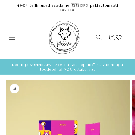
Skip to
49€+ tellimused saadame 🇪🇪 DPD pakiautomaati
content
TASUTA!
Cart
Koodiga SÜNNIPÄEV -25% nädala lõpuni💕 *tavahinnaga
toodetel, al 50€ ostukorvist
Skip to
product
information